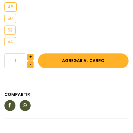
48
50
52
54
+
-
COMPARTIR