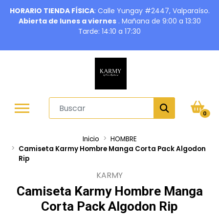
HORARIO TIENDA FÍSICA
: Calle Yungay #2447, Valparaíso.
Abierta de lunes a viernes
. Mañana de 9:00 a 13:30
Tarde: 14:10 a 17:30
0
Inicio
HOMBRE
Camiseta Karmy Hombre Manga Corta Pack Algodon
Rip
KARMY
Camiseta Karmy Hombre Manga
Corta Pack Algodon Rip