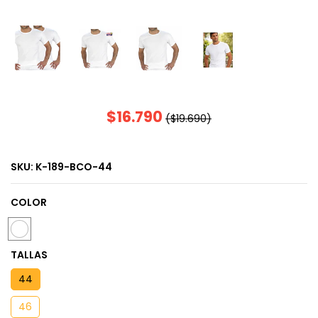
$16.790
($19.690)
SKU:
K-189-BCO-44
COLOR
TALLAS
44
46