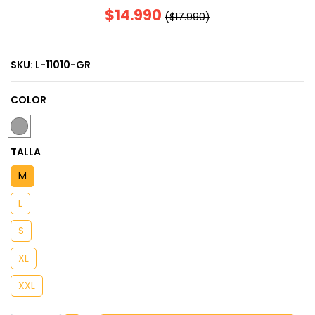
$14.990
($17.990)
SKU:
L-11010-GR
COLOR
TALLA
M
L
S
XL
XXL