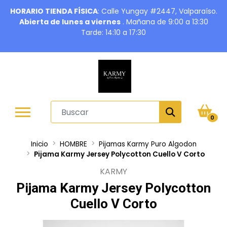
HORARIO TIENDA FÍSICA
: Calle Yungay #2447, Valparaíso.
Abierta de lunes a viernes
. Mañana de 9:00 a 13:30
Tarde: 14:10 a 17:30
0
Inicio
HOMBRE
Pijamas Karmy Puro Algodon
Pijama Karmy Jersey Polycotton Cuello V Corto
KARMY
Pijama Karmy Jersey Polycotton
Cuello V Corto